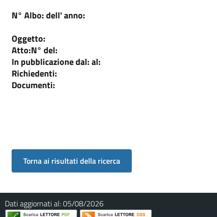
N° Albo:
dell' anno:
Oggetto:
Atto:
N°
del:
In pubblicazione dal:
al:
Richiedenti:
Documenti:
Dati aggiornati al:
05/08/2026