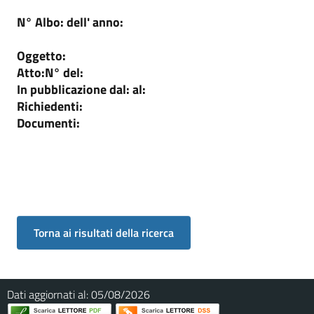
N° Albo:
dell' anno:
Oggetto:
Atto:
N°
del:
In pubblicazione dal:
al:
Richiedenti:
Documenti:
Dati aggiornati al:
05/08/2026